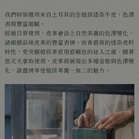
我們特別選用來自土耳其的全植揉透染牛皮，色澤
表現豐富細膩。
經過日常使用，皮革會添上自然美麗的色澤變化，
請細細品味皮革的豐富表情。而青碧款的透染皮料
特性，更突顯植揉革愈用愈顯色的迷人之處，隨著
您天天拿取使用，皮革將展現出多種姿態與色澤變
化，請盡情享受植揉革獨一無二的魅力。