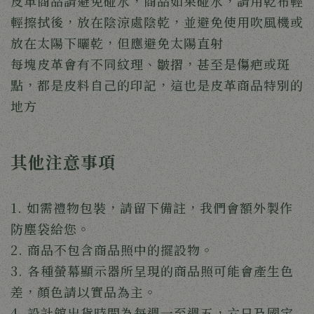
皮革商品請避免碰水，商品如果碰水，請用乾布輕
輕擦拭後，放在陰涼處陰乾，並避免使用吹風機或
放在太陽下曬乾，但應避免太陽直射
每塊皮革會有不同紋理、皺摺，甚至是傷疤或斑
點，都是皮料自己的印記，這也是皮革商品特別的
地方
其他注意事項
1. 如需禮物包裝，
請留下備註，我們會額外製作
防塵袋給您。
2. 商品不包含商品照中的擺設物。
3. 各種螢幕顯示器所呈現的商品照可能會產生色
差，顏色請以實品為主。
4. 設計館出貨時間為每週一至週五，六日及國定