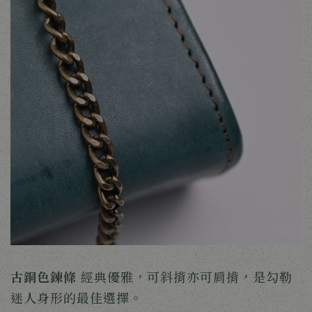
古銅色鍊條
經典優雅，可斜揹亦可肩揹，是勾勒
迷人身形的最佳選擇。