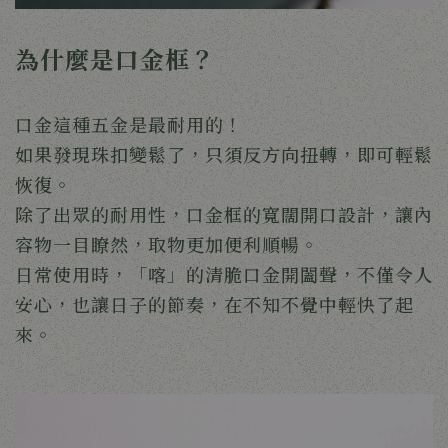
為什麼是口金框？
口金這種五金是最耐用的！
如果發現珠扣變鬆了，只須反方向扭轉，即可輕鬆
恢復。
除了出眾的耐用性，口金框的寬闊開口設計，讓內
容物一目瞭然，取物更加便利順暢。
日常使用時，「喀」的清脆口金開闔聲，不僅令人
安心，也讓日子的節奏，在不知不覺中輕快了起
來。