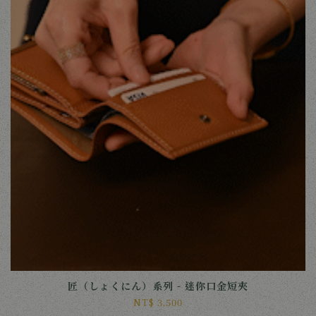
匠（しょくにん）系列 - 迷你口金短夾
NT$ 3,500