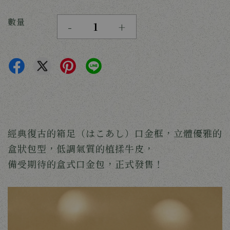
數量
-
+
經典復古的箱足（はこあし）口金框，立體優雅的
盒狀包型，低調氣質的植揉牛皮，
備受期待的盒式口金包，正式發售！