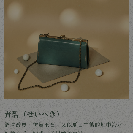
青碧（せいへき）——
溫潤醇厚，彷若玉石，又似夏日午後的地中海水，