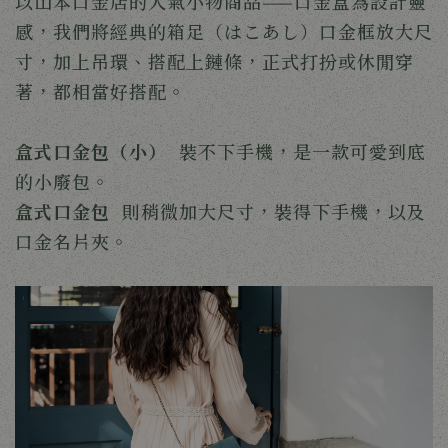
以山本口金店的人氣小物商品——口金盒為設計靈
感，我們將經典的箱足（はこあし）口金框放大尺
寸，加上吊環、搭配上鏈條，正式打扮或休閒穿
著，都相當好搭配。
盒式口金包（小）
裝不下手機，是一款可愛到底
的小廢包。
盒式口金包
則稍微加大尺寸，裝得下手機，以及
口金名片夾。