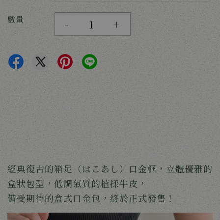
數量
-
+
經典復古的箱足（はこあし）口金框，立體優雅的
盒狀包型，低調氣質的植揉牛皮，
備受期待的盒式口金包，終於正式發售！