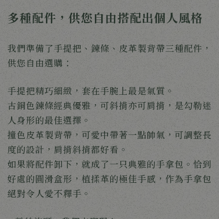
多種配件，供您自由搭配出個人風格
我們準備了手提把、鍊條、皮革製背帶三種配件，
供您自由選購：
手提把精巧細緻，套在手腕上最是氣質。
古銅色鍊條經典優雅，可斜揹亦可肩揹，是勾勒迷
人身形的最佳選擇。
撞色皮革製背帶，可愛中帶著一點帥氣，可調整長
度的設計，肩揹斜揹都好看。
如果將配件卸下，就成了一只典雅的手拿包。恰到
好處的圓滑盒形，植揉革的極佳手感，作為手拿包
絕對令人愛不釋手。