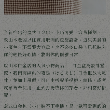
全新推出的盒式口金包，小巧可愛，容量極簡，一
改山本老闆以往實用取向的包袋設計。這只美麗的
小廢包，不需要大容量，也不必多口袋，只想裝入
你的輕快好心情，妝點你的優雅日常。
以山本口金店的人氣小物商品——口金盒為設計靈
感，我們將經典的箱足
（はこあし）
口金框放大尺
寸，並加上吊環，可自由搭配手提把、鍊條，或者
皮革背帶使用，正式打扮或休閒穿著，都相當好搭
配。
盒式口金包（小）裝不下手機，是一款可愛到底的