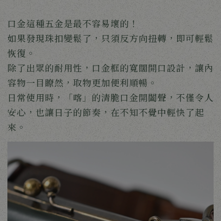
口金這種五金是最不容易壞的！
如果發現珠扣變鬆了，只須反方向扭轉，即可輕鬆
恢復。
除了出眾的耐用性，口金框的寬闊開口設計，讓內
容物一目瞭然，取物更加便利順暢。
日常使用時，「喀」的清脆口金開闔聲，不僅令人
安心，也讓日子的節奏，在不知不覺中輕快了起
來。