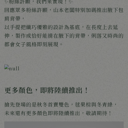
✨粉絲許願，我們來實現！
✨
回應眾多粉絲許願，山本老闆特別加碼推出腋下包
肩背帶，
以手提把纖巧優雅的設計為基底，在長度上去延
伸，製作成恰好能揹在腋下的背帶，俐落又時尚的
都會女子風格即刻展現。
更多顏色，即將陸續推出！
搶先登場的是秋冬首賣雙色，毬果棕與冬青綠，
未來還有更多顏色即將陸續推出，敬請期待！