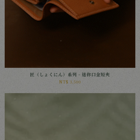
匠（しょくにん）系列 - 迷你口金短夾
NT$ 3,500