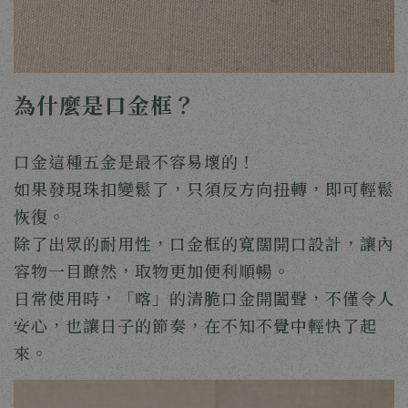
為什麼是口金框？
口金這種五金是最不容易壞的！
如果發現珠扣變鬆了，只須反方向扭轉，即可輕鬆
恢復。
除了出眾的耐用性，口金框的寬闊開口設計，讓內
容物一目瞭然，取物更加便利順暢。
日常使用時，「喀」的清脆口金開闔聲，不僅令人
安心，也讓日子的節奏，在不知不覺中輕快了起
來。