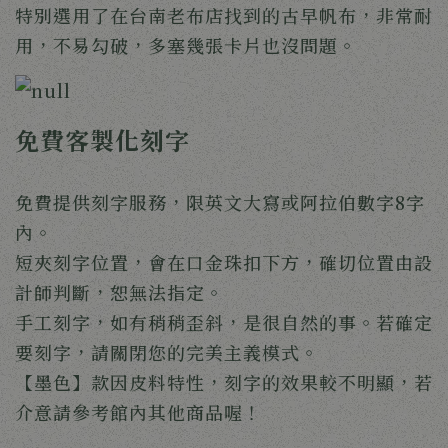
特別選用了在台南老布店找到的古早帆布，非常耐
用，不易勾破，多塞幾張卡片也沒問題。
免費客製化刻字
免費提供刻字服務，限英文大寫或阿拉伯數字8字
內。
短夾刻字位置，會在口金珠扣下方，確切位置由設
計師判斷，恕無法指定。
手工刻字，如有稍稍歪斜，是很自然的事。若確定
要刻字，請關閉您的完美主義模式。
【墨色】款因皮料特性，刻字的效果較不明顯，若
介意請參考館內其他商品喔！