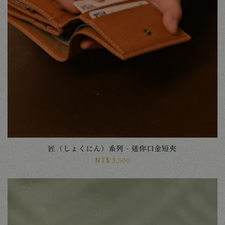
匠（しょくにん）系列 - 迷你口金短夾
NT$ 3,500