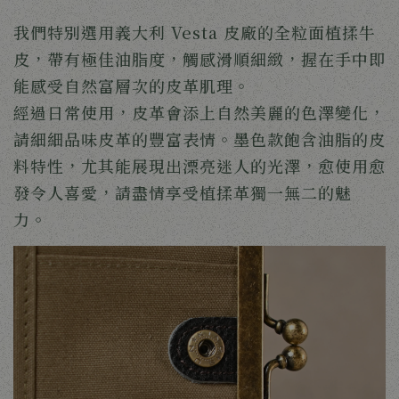
我們特別選用義大利 Vesta 皮廠的全粒面植揉牛
皮，帶有極佳油脂度，觸感滑順細緻，握在手中即
能感受自然富層次的皮革肌理。
經過日常使用，皮革會添上自然美麗的色澤變化，
請細細品味皮革的豐富表情。墨色款飽含油脂的皮
料特性，尤其能展現出漂亮迷人的光澤，愈使用愈
發令人喜愛，請盡情享受植揉革獨一無二的魅
力。