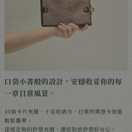
口袋小書般的設計，安穩收妥你的每
一章日常風景。
10格卡片夾層，十足收納力，日常所需票卡皆能
輕鬆攜帶。
深度足夠的鈔票夾層，讓您取放鈔票好安心。