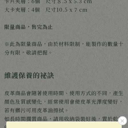
卡片夾層：6個 尺寸８.5 x 5.3 cm
大卡夾層：4個 尺寸10.5 x 7 cm
限量商品，售完為止
※此為限量商品，由於材料限制，能製作的數量十
分有限，敬請把握。
維護保養的祕訣
皮革商品會隨著使用時間、使用方式的不同，產生
顏色及質感變化，經常使用會使皮革光澤度變好，
若有髒污可用皮革油擦拭。
如長時間擱置商品，請用收納袋裝好後，置於乾燥
的地方保存。