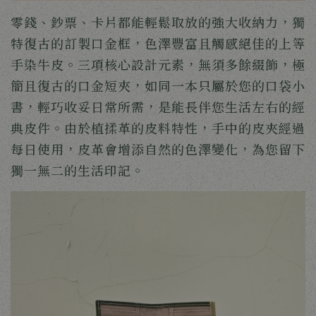
零錢、鈔票、卡片都能輕鬆取放的強大收納力，獨
特復古的訂製口金框，色澤豐富且觸感絕佳的上等
手染牛皮。三項核心設計元素，無須多餘綴飾，極
簡且復古的口金短夾，如同一本只屬於您的口袋小
書，輕巧收妥日常所需，是能長伴您生活左右的經
典皮件。由於植揉革的皮料特性，手中的皮夾經過
每日使用，皮革會增添自然的色澤變化，為您留下
獨一無二的生活印記。