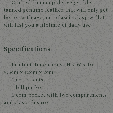
‧ Crafted from supple, vegetable-
tanned genuine leather that will only get
better with age, our classic clasp wallet
will last you a lifetime of daily use.
Specifications
‧ Product dimensions (H x W x D):
9.5cm x 12cm x 2cm
‧ 10 card slots
‧ 1 bill pocket
‧ 1 coin pocket with two compartments
and clasp closure