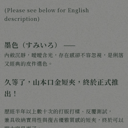
(Please see below for English
description)
墨色（すみいろ） ——
內斂沉靜，曖曖含光，存在感卻不容忽視，是俐落
又經典的皮件選色。
久等了，山本口金短夾，終於正式推
出！
歷經半年以上數十次的打版打樣、反覆測試，
兼具收納實用性與復古優雅質感的短夾，終於可以