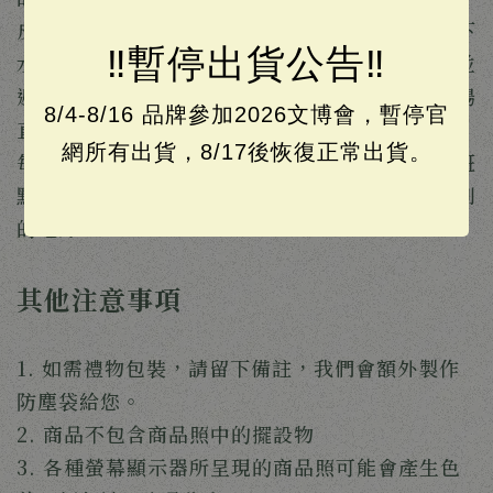
皮革商品請避免碰水，商品如果碰水，有可能留下
‼️暫停出貨公告‼️
水痕，請用乾布輕輕擦拭後，放在陰涼處陰乾，並
避免使用吹風機或放在太陽下曬乾，但應避免太陽
8/4-8/16 品牌參加2026文博會，暫停官
直射
網所有出貨，8/17後恢復正常出貨。
每塊皮革都有著不同紋理、皺褶，甚至是傷疤或斑
點，這些都是皮料自己的印記，也是皮革製品特別
的地方。
其他注意事項
1. 如需禮物包裝，請留下備註，我們會額外製作
防塵袋給您。
2. 商品不包含商品照中的擺設物
3. 各種螢幕顯示器所呈現的商品照可能會產生色