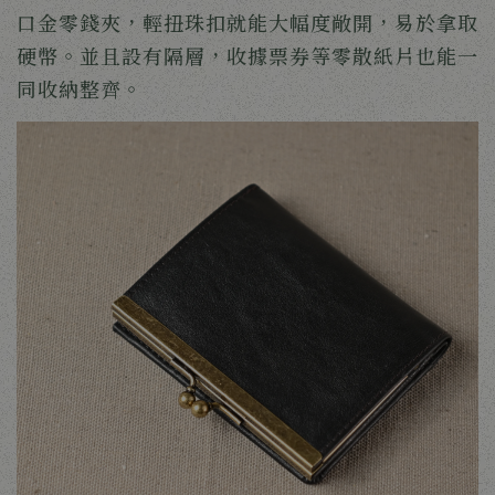
口金零錢夾，輕扭珠扣就能大幅度敞開，易於拿取
硬幣。並且設有隔層，收據票券等零散紙片也能一
同收納整齊。