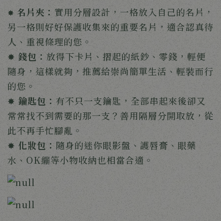
名片夾：
實用分層設計，一格放入自己的名片，
✸ 
另一格則好好保護收集來的重要名片，適合認真待
人、重視條理的您。
✸ 
錢包：
放得下卡片、摺起的紙鈔、零錢，輕便
隨身，這樣就夠，推薦給崇尚簡單生活、輕裝而行
的您。
✸ 
鑰匙包：
有不只一支鑰匙，全部串起來後卻又
常常找不到需要的那一支？善用隔層分開取放，從
此不再手忙腳亂。
✸ 
化妝包：
隨身的迷你眼影盤、護唇膏、眼藥
水、OK繃等小物收納也相當合適。 