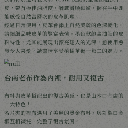
皮，帶有極佳油脂度，觸感滑順細緻，握在手中即
能感受自然富層次的皮革肌理。
經過日常使用，皮革會添上自然美麗的色澤變化，
請細細品味皮革的豐富表情。墨色款飽含油脂的皮
料特性，尤其能展現出漂亮迷人的光澤，愈使用愈
發令人喜愛，請盡情享受植揉革獨一無二的魅力。
台南老布作為內裡，耐用又復古
布料與皮革搭配出的復古美感，也是山本口金店的
一大特色！
名片夾的裡布選用了美麗的燙金布料，與訂製口金
框互相襯托，完整了復古氛圍。