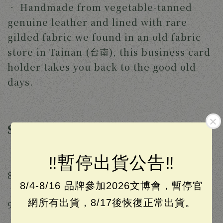
‧ 
Handmade from vegetable-tanned 
genuine leather and lined with rare 
gilded fabric we found in an old fabric 
store in Tainan (台南), this business card 
holder takes you back to the good old 
days. 
Specifications
‼️暫停出貨公告‼️
‧ 
Product dimensions (H x W x D): 
8.5cm x 12cm x 1.5cm
8/4-8/16 品牌參加2026文博會，暫停官
‧ 
Two compartments (H x W) 7cm x 
網所有出貨，8/17後恢復正常出貨。
9.5cm (can fit cards and folded bills)