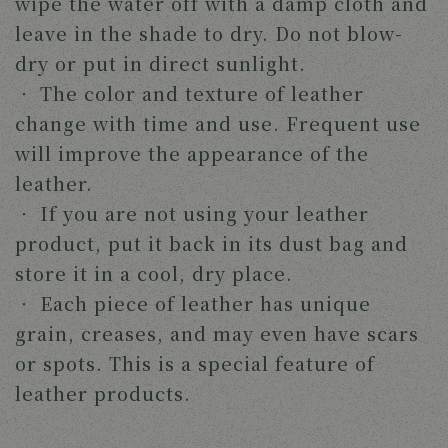
wipe the water off with a damp cloth and 
leave in the shade to dry. Do not blow-
dry or put in direct sunlight.
‧ 
The color and texture of leather 
change with time and use. Frequent use 
will improve the appearance of the 
leather.
‧ 
If you are not using your leather 
product, put it back in its dust bag and 
store it in a cool, dry place.
‧ 
Each piece of leather has unique 
grain, creases, and may even have scars 
or spots. This is a special feature of 
leather products. 