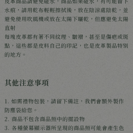
皮革商品請避免碰水，商品如果碰水，有可能留下
水痕，請用乾布輕輕擦拭後，放在陰涼處陰乾，並
避免使用吹風機或放在太陽下曬乾，但應避免太陽
直射
每塊皮革都有著不同紋理、皺褶，甚至是傷疤或斑
點，這些都是皮料自己的印記，也是皮革製品特別
的地方。
其他注意事項
1. 如需禮物包裝，請留下備註，我們會額外製作
防塵袋給您。
2. 商品不包含商品照中的擺設物
3. 各種螢幕顯示器所呈現的商品照可能會產生色