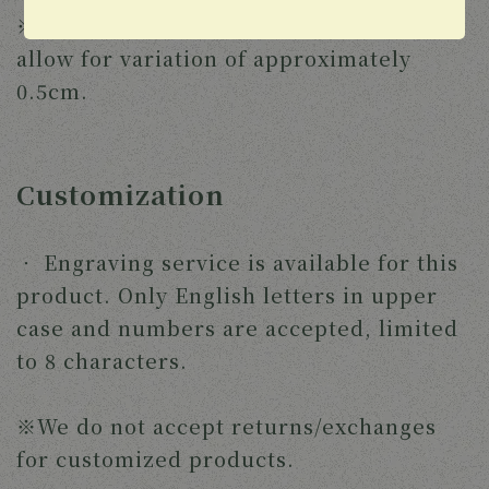
※This product is handmade. Please 
allow for variation of approximately 
0.5cm. 
Customization
‧ 
Engraving service is available for this 
product. Only English letters in upper 
case and numbers are accepted, limited 
to 8 characters.
※We do not accept returns/exchanges 
for customized products.