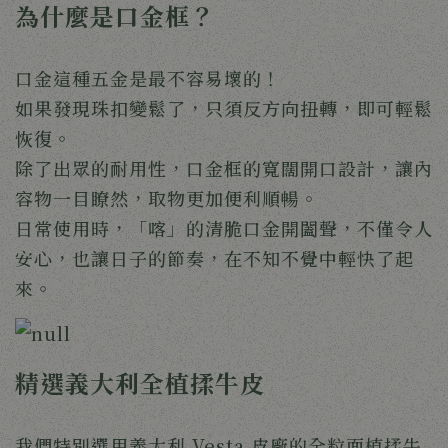
為什麼是口金框？
口金這種五金是最不容易壞的！
如果發現珠扣變鬆了，只須反方向扭轉，即可輕鬆
恢復。
除了出眾的耐用性，口金框的寬闊開口設計，讓內
容物一目瞭然，取物更加便利順暢。
日常使用時，「喀」的清脆口金開闔聲，不僅令人
安心，也讓日子的節奏，在不知不覺中輕快了起
來。 
精選義大利全植揉牛皮
我們特別選用義大利 Vesta 皮廠的全粒面植揉牛