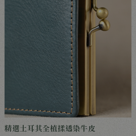
精選土耳其全植揉透染牛皮