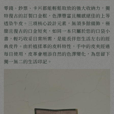
零錢、鈔票、卡片都能輕鬆取放的強大收納力，獨
特復古的訂製口金框，色澤豐富且觸感絕佳的上等
透染牛皮。三項核心設計元素，無須多餘綴飾，極
簡且復古的口金短夾，如同一本只屬於您的口袋小
書，輕巧收妥日常所需，是能長伴您生活左右的經
典皮件。由於植揉革的皮料特性，手中的皮夾經過
每日使用，皮革會增添自然的色澤變化，為您留下
獨一無二的生活印記。