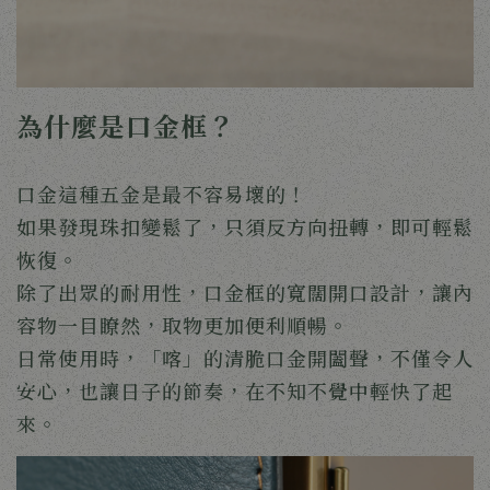
為什麼是口金框？
口金這種五金是最不容易壞的！
如果發現珠扣變鬆了，只須反方向扭轉，即可輕鬆
恢復。
除了出眾的耐用性，口金框的寬闊開口設計，讓內
容物一目瞭然，取物更加便利順暢。
日常使用時，「喀」的清脆口金開闔聲，不僅令人
安心，也讓日子的節奏，在不知不覺中輕快了起
來。