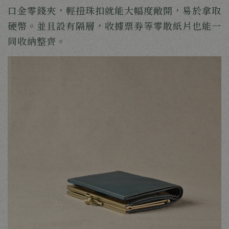
口金零錢夾，輕扭珠扣就能大幅度敞開，易於拿取
硬幣。並且設有隔層，收據票券等零散紙片也能一
同收納整齊。