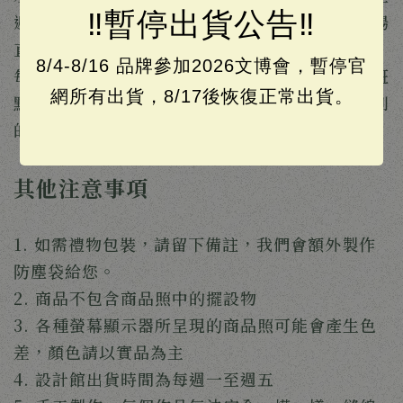
‼️暫停出貨公告‼️
避免使用吹風機或放在太陽下曬乾，但應避免太陽
直射
8/4-8/16 品牌參加2026文博會，暫停官
每塊皮革都有著不同紋理、皺褶，甚至是傷疤或斑
網所有出貨，8/17後恢復正常出貨。
點，這些都是皮料自己的印記，也是皮革製品特別
的地方。
其他注意事項
1. 如需禮物包裝，請留下備註，我們會額外製作
防塵袋給您。
2. 商品不包含商品照中的擺設物
3. 各種螢幕顯示器所呈現的商品照可能會產生色
差，顏色請以實品為主
4. 設計館出貨時間為每週一至週五