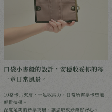
口袋小書般的設計，安穩收妥你的每
一章日常風景。
10格卡片夾層，十足收納力，日常所需票卡皆能
輕鬆攜帶。
深度足夠的鈔票夾層，讓您取放鈔票好安心。