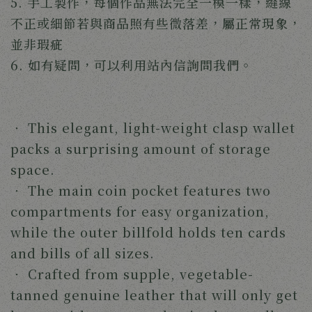
5. 手工製作，每個作品無法完全一模一樣，縫線
不正或細節若與商品照有些微落差，屬正常現象，
並非瑕疵
6. 如有疑問，可以利用站內信詢問我們。
‧ This elegant, light-weight clasp wallet
packs a surprising amount of storage
space.
‧
The main coin pocket features two
compartments for easy organization,
while the outer billfold holds ten cards
and bills of all sizes.
‧
Crafted from supple, vegetable-
tanned genuine leather that will only get