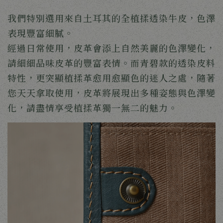
我們特別選用來自土耳其的全植揉透染牛皮，色澤
表現豐富細膩。
經過日常使用，皮革會添上自然美麗的色澤變化，
請細細品味皮革的豐富表情。而青碧款的透染皮料
特性，更突顯植揉革愈用愈顯色的迷人之處，隨著
您天天拿取使用，皮革將展現出多種姿態與色澤變
化，請盡情享受植揉革獨一無二的魅力。