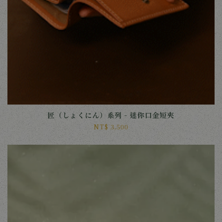
匠（しょくにん）系列 - 迷你口金短夾
NT$ 3,500