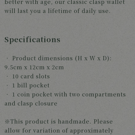
better with age, our classic clasp wallet
will last you a lifetime of daily use.
Specifications
‧
Product dimensions (H x W x D):
9.5cm x 12cm x 2cm
‧
10 card slots
‧
1 bill pocket
‧
1 coin pocket with two compartments
and clasp closure
※This product is handmade. Please
allow for variation of approximately