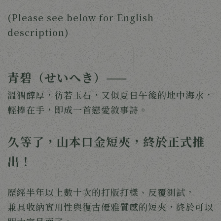
(Please see below for English
description)
青碧（せいへき）——
溫潤醇厚，彷若玉石，又似夏日午後的地中海水，
輕捧在手，即成一首戀愛敘事詩。
久等了，山本口金短夾，終於正式推
出！
歷經半年以上數十次的打版打樣、反覆測試，
兼具收納實用性與復古優雅質感的短夾，終於可以