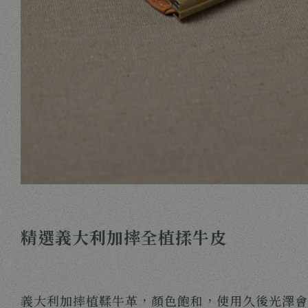
精選義大利加摔全植揉牛皮
義大利加摔植鞣牛革，顏色飽和，使用久後光澤會