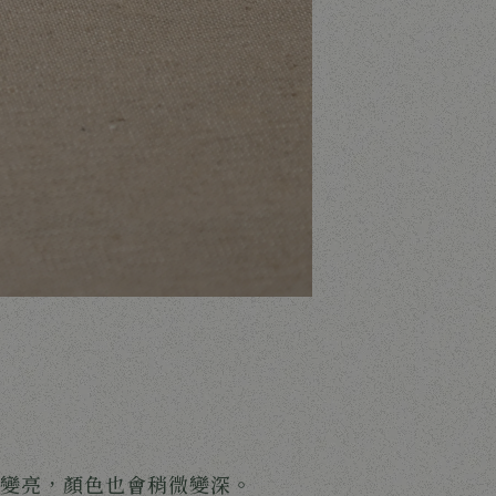
變亮，顏色也會稍微變深。