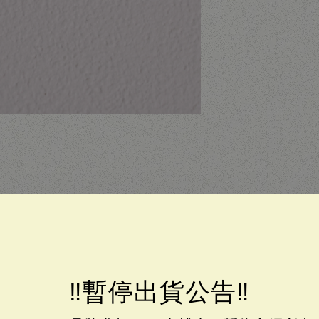
恢復。
容物一目瞭然，取物更加便利順暢。
人安心，也讓日子的節奏，在不知不覺中輕快了起來
‼️暫停出貨公告‼️