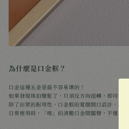
為什麼是口金框？
口金這種五金是最不容易壞的！
如果發現珠扣變鬆了，只須反方向扭轉，即可輕鬆
除了出眾的耐用性，口金框的寬闊開口設計，讓內
日常使用時，「喀」的清脆口金開闔聲，不僅令