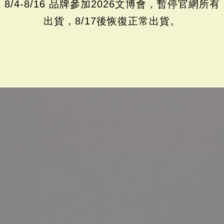
8/4-8/16 品牌參加2026文博會，暫停官網所有
大小，並以訂製口金框點出復古基調，
出貨，8/17後恢復正常出貨。