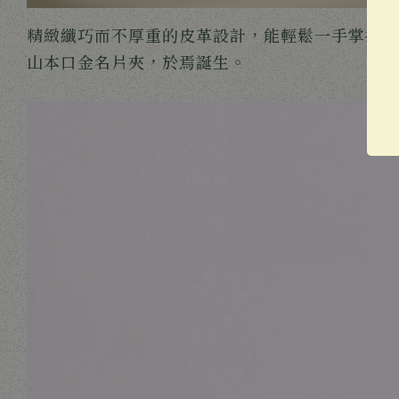
精緻纖巧而不厚重的皮革設計，能輕鬆一手掌握的
山本口金名片夾，於焉誕生。