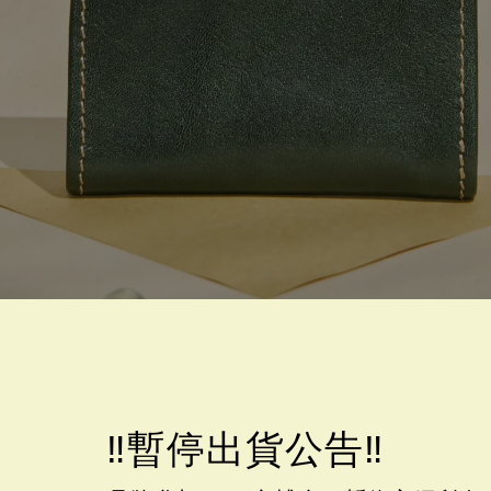
‼️暫停出貨公告‼️